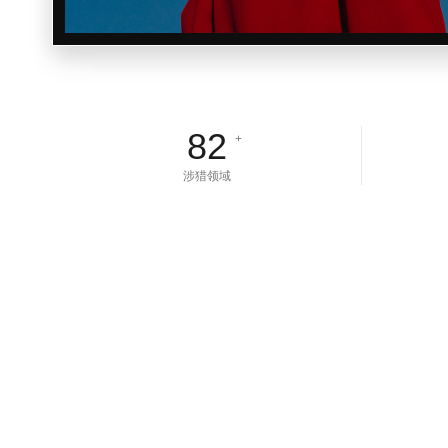
82
+
涉猎领域