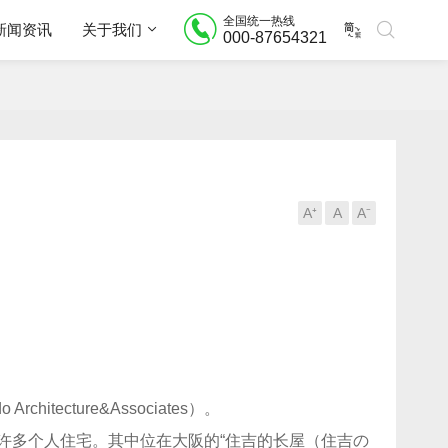
全国统一热线
新闻资讯
关于我们
000-87654321
A⁺
A
A⁻
hitecture&Associates）。
了许多个人住宅。其中位在大阪的“住吉的长屋（住吉の