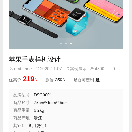
苹果手表样机设计
umtheme
2020-11-07
案例展示
4800
0
219
优惠价
￥
原价
256
￥
是否可定制
是
品牌型号：
DSG0001
商品尺寸：
75cm*45cm*45cm
商品重量：
6.2kg
商品产地：
浙江
其它1：
备用属性1