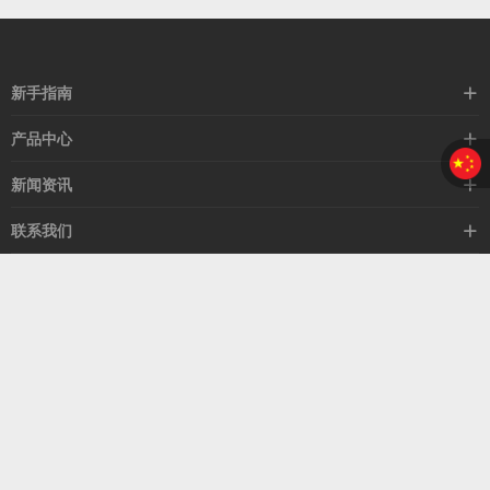
新手指南
购买流程
产品中心
支付方式
企业站主题
新闻资讯
配送流程
自媒体主题
行业新闻
联系我们
常见问题
zblog主题
公司新闻
关于我们
营销主题
客服热线
媒体新闻
联系我们
000-12345678
公益活动
售后服务
人才招聘
请在主题配置中设置公司地址